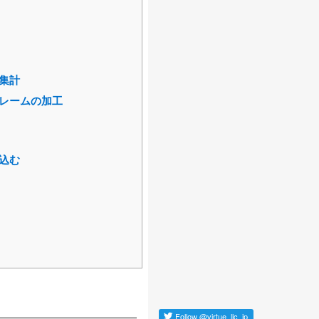
、集計
フレームの加工
み込む
Follow
@virtue_llc_jp