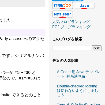
りました。
人気ブログランキング
FC2 ブログランキング
y access へのアクセ
このブログを検索
1
です。シリアルナンバ
最近の人気記事
AtCoder 用 Java テンプレ
が #1〜#30 と
ート (剰余演算編)
発行なので、#1〜#30 は
Double-checked locking
は使わないようにしまし
vite できるとのこと
ょう
Tomcat で ActiveDirectory