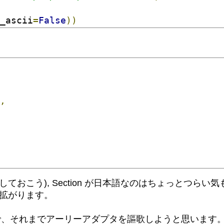
_ascii
=
False
))
,
のことかな? 報告しておこう), Section が日本語なのはちょっと
が拡がります。
で、それまでアーリーアダプタを謳歌しようと思います