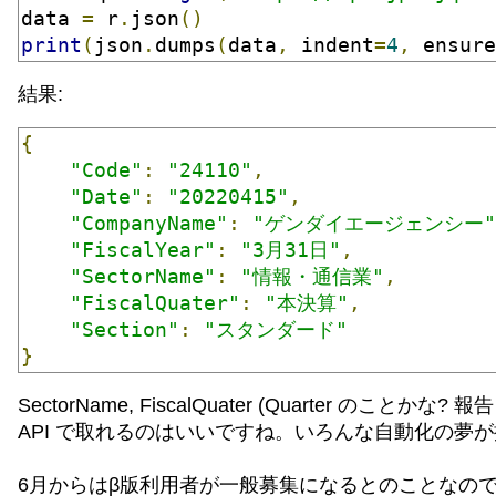
data 
=
 r
.
json
()
print
(
json
.
dumps
(
data
,
 indent
=
4
,
 ensure
結果:
{
"Code"
:
"24110"
,
"Date"
:
"20220415"
,
"CompanyName"
:
"ゲンダイエージェンシー"
"FiscalYear"
:
"3月31日"
,
"SectorName"
:
"情報・通信業"
,
"FiscalQuater"
:
"本決算"
,
"Section"
:
"スタンダード"
}
SectorName, FiscalQuater (Quarter 
API で取れるのはいいですね。いろんな自動化の夢
6月からはβ版利用者が一般募集になるとのことなの