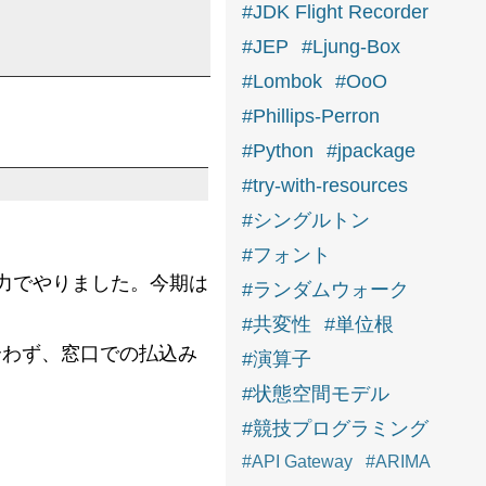
#JDK Flight Recorder
#JEP
#Ljung-Box
#Lombok
#OoO
#Phillips-Perron
#Python
#jpackage
#try-with-resources
#シングルトン
#フォント
力でやりました。今期は
#ランダムウォーク
#共変性
#単位根
合わず、窓口での払込み
#演算子
#状態空間モデル
#競技プログラミング
#API Gateway
#ARIMA